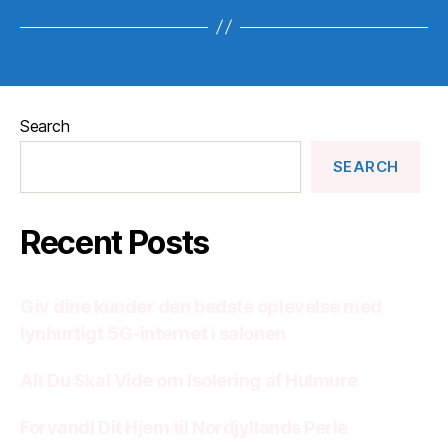
Search
SEARCH
Recent Posts
Giv dine kunder den bedste oplevelse med
lynhurtigt 5G-internet i salonen
Alt Du Skal Vide om Isolering af Hulmure
Forvandl Dit Hjem til Nordjyllands Perle