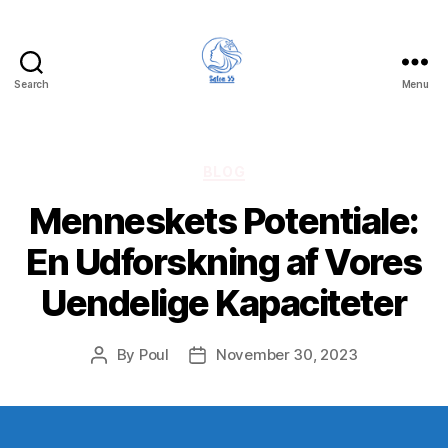
Search
Menu
Categories
BLOG
Menneskets Potentiale:
En Udforskning af Vores
Uendelige Kapaciteter
By
Poul
November 30, 2023
Post
Post
author
date