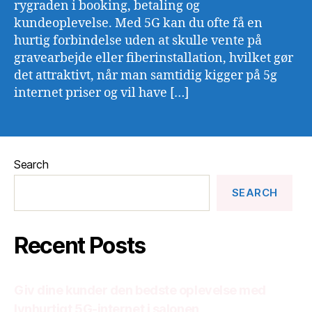
rygraden i booking, betaling og
kundeoplevelse. Med 5G kan du ofte få en
hurtig forbindelse uden at skulle vente på
gravearbejde eller fiberinstallation, hvilket gør
det attraktivt, når man samtidig kigger på 5g
internet priser og vil have […]
Search
SEARCH
Recent Posts
Giv dine kunder den bedste oplevelse med
lynhurtigt 5G-internet i salonen